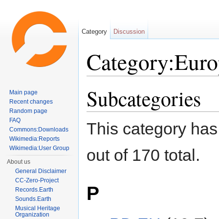
Category
Discussion
Category:Euro
Jump to:
navigation
,
search
Subcategories
Main page
Recent changes
Random page
FAQ
This category has
Commons:Downloads
Wikimedia:Reports
Wikimedia:User Group
out of 170 total.
About us
General Disclaimer
CC-Zero-Project
P
Records.Earth
Sounds.Earth
Musical Heritage
Organization