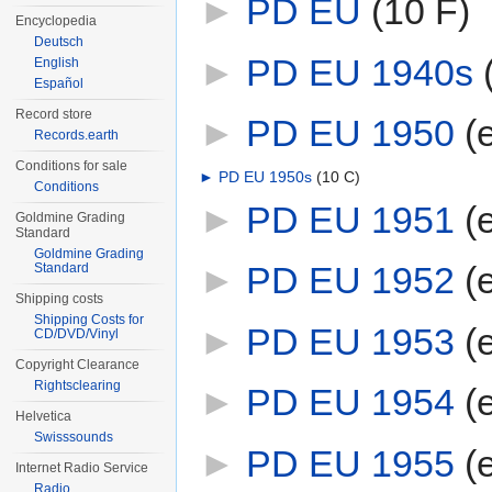
►
PD EU
‎
(10 F)
Encyclopedia
Deutsch
►
PD EU 1940s
‎
English
Español
Record store
►
PD EU 1950
‎
(
Records.earth
Conditions for sale
►
PD EU 1950s
‎
(10 C)
Conditions
►
PD EU 1951
‎
(
Goldmine Grading
Standard
Goldmine Grading
►
PD EU 1952
‎
(
Standard
Shipping costs
Shipping Costs for
►
PD EU 1953
‎
(
CD/DVD/Vinyl
Copyright Clearance
Rightsclearing
►
PD EU 1954
‎
(
Helvetica
Swisssounds
►
PD EU 1955
‎
(
Internet Radio Service
Radio